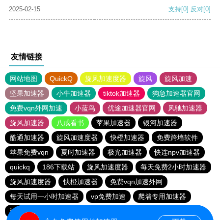
2025-02-15
支持
[0]
反对
[0]
友情链接
网站地图
QuickQ
旋风加速度器
旋风
旋风加速
坚果加速器
小牛加速器
tiktok加速器
狗急加速器官网
免费vqn外网加速
小蓝鸟
优途加速器官网
风驰加速器
旋风加速器
八戒看书
苹果加速器
银河加速器
酷通加速器
旋风加速度器
快橙加速器
免费跨墙软件
苹果免费vqn
夏时加速器
极光加速器
快连npv加速器
quickq
186下载站
旋风加速度器
每天免费2小时加速器
旋风加速度器
快橙加速器
免费vqn加速外网
每天试用一小时加速器
vp免费加速
爬墙专用加速器
油管加速器
快连vn破解版