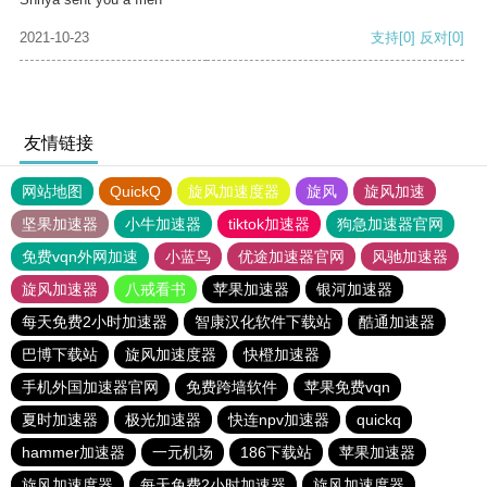
2021-10-23
支持
[0]
反对
[0]
友情链接
网站地图
QuickQ
旋风加速度器
旋风
旋风加速
坚果加速器
小牛加速器
tiktok加速器
狗急加速器官网
免费vqn外网加速
小蓝鸟
优途加速器官网
风驰加速器
旋风加速器
八戒看书
苹果加速器
银河加速器
每天免费2小时加速器
智康汉化软件下载站
酷通加速器
巴博下载站
旋风加速度器
快橙加速器
手机外国加速器官网
免费跨墙软件
苹果免费vqn
夏时加速器
极光加速器
快连npv加速器
quickq
hammer加速器
一元机场
186下载站
苹果加速器
旋风加速度器
每天免费2小时加速器
旋风加速度器