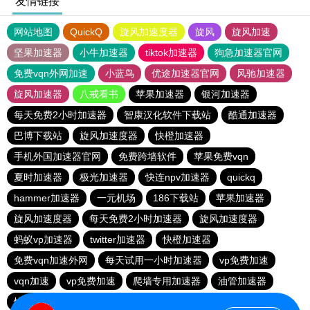
友情链接
网站地图
QuickQ
旋风加速度器
旋风
旋风加速
坚果加速器
小牛加速器
tiktok加速器
狗急加速器官网
免费vqn外网加速
小蓝鸟
优途加速器官网
风驰加速器
旋风加速器
八戒看书
苹果加速器
银河加速器
每天免费2小时加速器
智康汉化软件下载站
酷通加速器
巴博下载站
旋风加速度器
快橙加速器
手机外国加速器官网
免费跨墙软件
苹果免费vqn
夏时加速器
极光加速器
快连npv加速器
quickq
hammer加速器
一元机场
186下载站
苹果加速器
旋风加速度器
每天免费2小时加速器
旋风加速度器
蚂蚁vp加速器
twitter加速器
快橙加速器
免费vqn加速外网
每天试用一小时加速器
vp免费加速
vqn加速
vp免费加速
爬墙专用加速器
油管加速器
快连vn破解版
蚂蚁vp加速器