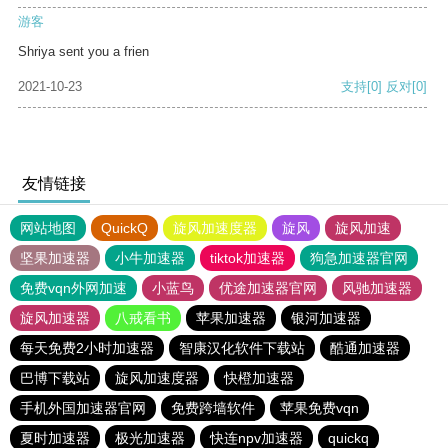
游客
Shriya sent you a frien
2021-10-23
支持
[0]
反对
[0]
友情链接
网站地图
QuickQ
旋风加速度器
旋风
旋风加速
坚果加速器
小牛加速器
tiktok加速器
狗急加速器官网
免费vqn外网加速
小蓝鸟
优途加速器官网
风驰加速器
旋风加速器
八戒看书
苹果加速器
银河加速器
每天免费2小时加速器
智康汉化软件下载站
酷通加速器
巴博下载站
旋风加速度器
快橙加速器
手机外国加速器官网
免费跨墙软件
苹果免费vqn
夏时加速器
极光加速器
快连npv加速器
quickq