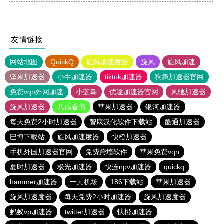
友情链接
网站地图
QuickQ
旋风加速度器
旋风
旋风加速
坚果加速器
小牛加速器
tiktok加速器
狗急加速器官网
免费vqn外网加速
小蓝鸟
优途加速器官网
风驰加速器
旋风加速器
八戒看书
苹果加速器
银河加速器
每天免费2小时加速器
智康汉化软件下载站
酷通加速器
巴博下载站
旋风加速度器
快橙加速器
手机外国加速器官网
免费跨墙软件
苹果免费vqn
夏时加速器
极光加速器
快连npv加速器
quickq
hammer加速器
一元机场
186下载站
苹果加速器
旋风加速度器
每天免费2小时加速器
旋风加速度器
蚂蚁vp加速器
twitter加速器
快橙加速器