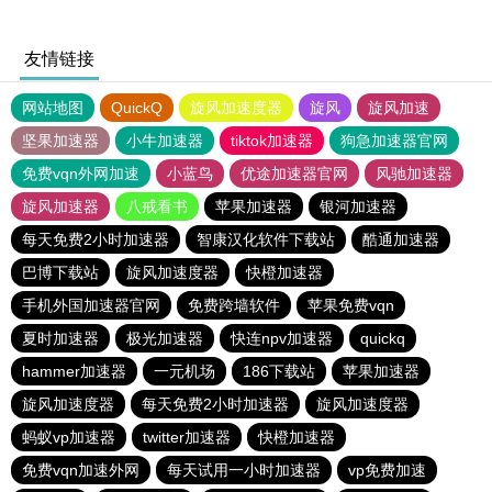
友情链接
网站地图
QuickQ
旋风加速度器
旋风
旋风加速
坚果加速器
小牛加速器
tiktok加速器
狗急加速器官网
免费vqn外网加速
小蓝鸟
优途加速器官网
风驰加速器
旋风加速器
八戒看书
苹果加速器
银河加速器
每天免费2小时加速器
智康汉化软件下载站
酷通加速器
巴博下载站
旋风加速度器
快橙加速器
手机外国加速器官网
免费跨墙软件
苹果免费vqn
夏时加速器
极光加速器
快连npv加速器
quickq
hammer加速器
一元机场
186下载站
苹果加速器
旋风加速度器
每天免费2小时加速器
旋风加速度器
蚂蚁vp加速器
twitter加速器
快橙加速器
免费vqn加速外网
每天试用一小时加速器
vp免费加速