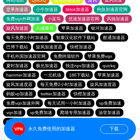
网站地图
QuickQ
旋风加速度器
旋风
旋风加速
坚果加速器
小牛加速器
tiktok加速器
狗急加速器官网
免费vqn外网加速
小蓝鸟
优途加速器官网
风驰加速器
旋风加速器
八戒看书
苹果加速器
银河加速器
每天免费2小时加速器
智康汉化软件下载站
酷通加速器
巴博下载站
旋风加速度器
快橙加速器
手机外国加速器官网
免费跨墙软件
苹果免费vqn
夏时加速器
极光加速器
快连npv加速器
quickq
hammer加速器
一元机场
186下载站
苹果加速器
旋风加速度器
每天免费2小时加速器
旋风加速度器
蚂蚁vp加速器
twitter加速器
快橙加速器
免费vqn加速外网
每天试用一小时加速器
vp免费加速
vqn加速
vp免费加速
爬墙专用加速器
油管加速器
快连vn破解版
蚂蚁vp加速器
永久免费使用的加速器
下载