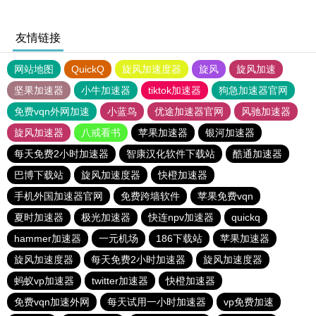
友情链接
网站地图
QuickQ
旋风加速度器
旋风
旋风加速
坚果加速器
小牛加速器
tiktok加速器
狗急加速器官网
免费vqn外网加速
小蓝鸟
优途加速器官网
风驰加速器
旋风加速器
八戒看书
苹果加速器
银河加速器
每天免费2小时加速器
智康汉化软件下载站
酷通加速器
巴博下载站
旋风加速度器
快橙加速器
手机外国加速器官网
免费跨墙软件
苹果免费vqn
夏时加速器
极光加速器
快连npv加速器
quickq
hammer加速器
一元机场
186下载站
苹果加速器
旋风加速度器
每天免费2小时加速器
旋风加速度器
蚂蚁vp加速器
twitter加速器
快橙加速器
免费vqn加速外网
每天试用一小时加速器
vp免费加速