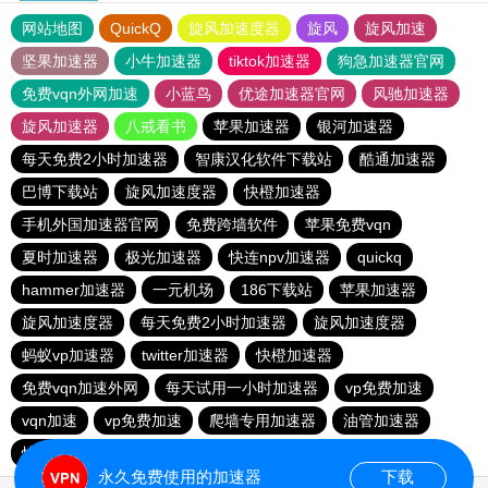
网站地图
QuickQ
旋风加速度器
旋风
旋风加速
坚果加速器
小牛加速器
tiktok加速器
狗急加速器官网
免费vqn外网加速
小蓝鸟
优途加速器官网
风驰加速器
旋风加速器
八戒看书
苹果加速器
银河加速器
每天免费2小时加速器
智康汉化软件下载站
酷通加速器
巴博下载站
旋风加速度器
快橙加速器
手机外国加速器官网
免费跨墙软件
苹果免费vqn
夏时加速器
极光加速器
快连npv加速器
quickq
hammer加速器
一元机场
186下载站
苹果加速器
旋风加速度器
每天免费2小时加速器
旋风加速度器
蚂蚁vp加速器
twitter加速器
快橙加速器
免费vqn加速外网
每天试用一小时加速器
vp免费加速
vqn加速
vp免费加速
爬墙专用加速器
油管加速器
快连vn破解版
蚂蚁vp加速器
永久免费使用的加速器
下载