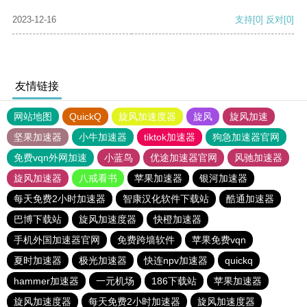
2023-12-16
支持
[0]
反对
[0]
友情链接
网站地图
QuickQ
旋风加速度器
旋风
旋风加速
坚果加速器
小牛加速器
tiktok加速器
狗急加速器官网
免费vqn外网加速
小蓝鸟
优途加速器官网
风驰加速器
旋风加速器
八戒看书
苹果加速器
银河加速器
每天免费2小时加速器
智康汉化软件下载站
酷通加速器
巴博下载站
旋风加速度器
快橙加速器
手机外国加速器官网
免费跨墙软件
苹果免费vqn
夏时加速器
极光加速器
快连npv加速器
quickq
hammer加速器
一元机场
186下载站
苹果加速器
旋风加速度器
每天免费2小时加速器
旋风加速度器