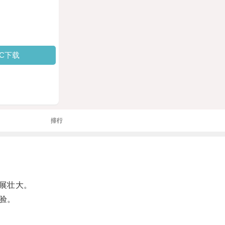
PC下载
排行
展壮大。
验。