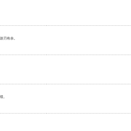
中游刃有余。
绩。