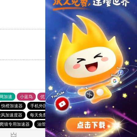
支持
[0]
反对
[0]
支持
[0]
反对
[0]
外网加速
小蓝鸟
优途加速器官网
风驰加速器
旋风加速器
快橙加速器
手机外国加速器官网
免费跨墙软件
旋风加速度器
每天免费2小时加速器
旋风加速度器
爬墙专用加速器
油管加速器
快连vn破解版
蚂蚁vp加速器