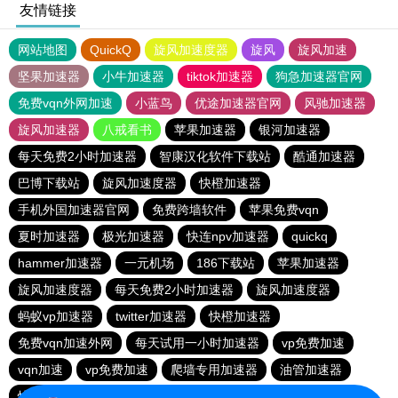
友情链接
网站地图
QuickQ
旋风加速度器
旋风
旋风加速
坚果加速器
小牛加速器
tiktok加速器
狗急加速器官网
免费vqn外网加速
小蓝鸟
优途加速器官网
风驰加速器
旋风加速器
八戒看书
苹果加速器
银河加速器
每天免费2小时加速器
智康汉化软件下载站
酷通加速器
巴博下载站
旋风加速度器
快橙加速器
手机外国加速器官网
免费跨墙软件
苹果免费vqn
夏时加速器
极光加速器
快连npv加速器
quickq
hammer加速器
一元机场
186下载站
苹果加速器
旋风加速度器
每天免费2小时加速器
旋风加速度器
蚂蚁vp加速器
twitter加速器
快橙加速器
免费vqn加速外网
每天试用一小时加速器
vp免费加速
vqn加速
vp免费加速
爬墙专用加速器
油管加速器
快连vn破解版
蚂蚁vp加速器