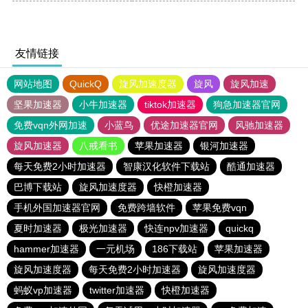
友情链接
网站地图
QuickQ
旋风加速度器
旋风
旋风加速
坚果加速器
小牛加速器
tiktok加速器
狗急加速器官网
免费vqn外网加速
小蓝鸟
优途加速器官网
风驰加速器
旋风加速器
八戒看书
苹果加速器
银河加速器
每天免费2小时加速器
智康汉化软件下载站
酷通加速器
巴博下载站
旋风加速度器
快橙加速器
手机外国加速器官网
免费跨墙软件
苹果免费vqn
夏时加速器
极光加速器
快连npv加速器
quickq
hammer加速器
一元机场
186下载站
苹果加速器
旋风加速度器
每天免费2小时加速器
旋风加速度器
蚂蚁vp加速器
twitter加速器
快橙加速器